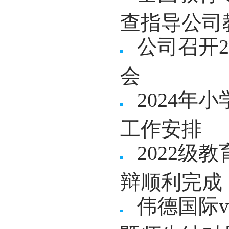
查指导公司
公司召开
会
2024
工作安排
2022
辩顺利完成
伟德国际v