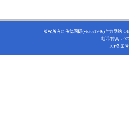
版权所有©
伟德国际(victor1946)官方网站-O
电话/传真：0731
ICP备案