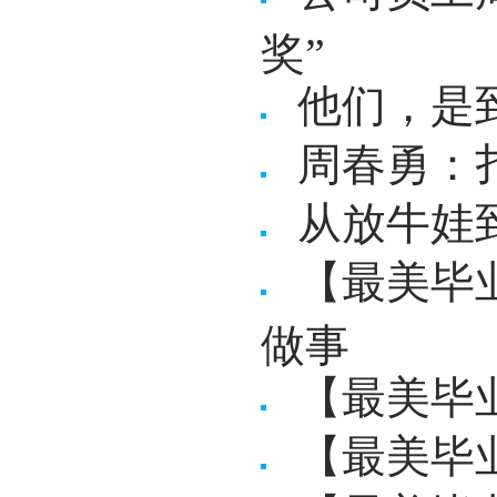
奖”
他们，是
周春勇：
从放牛娃
【最美毕
做事
【最美毕
【最美毕