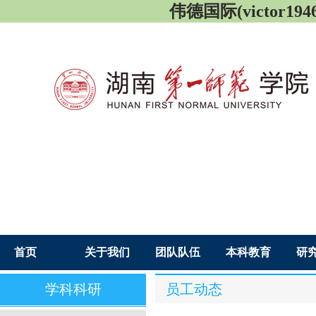
伟德国际(victor1946
首页
关于我们
团队队伍
本科教育
研
学科科研
员工动态