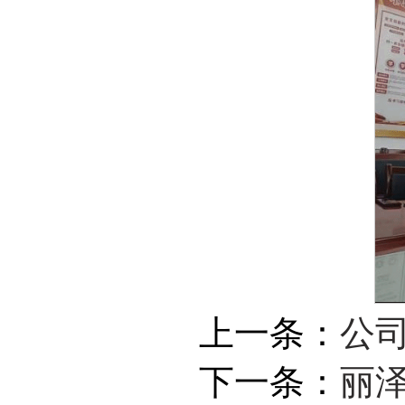
上一条：
公
下一条：
丽