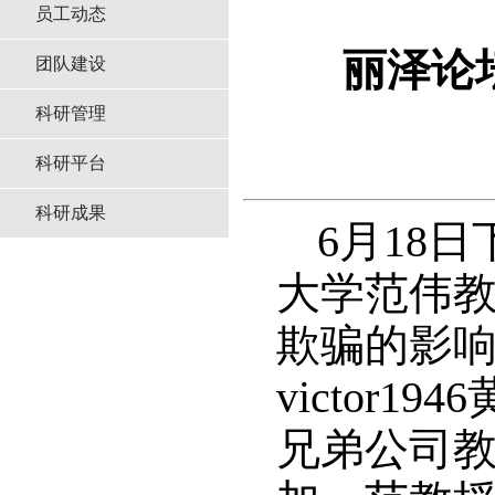
员工动态
丽泽论
团队建设
科研管理
科研平台
科研成果
6月18日
大学范伟教
欺骗的影响
victor
兄弟公司教