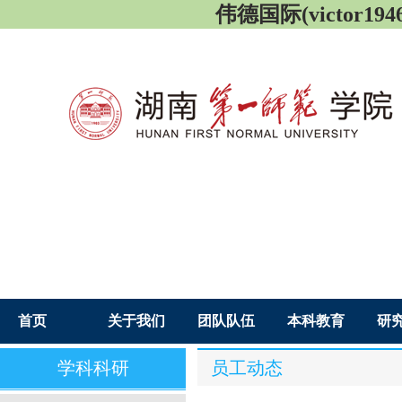
伟德国际(victor1946
首页
关于我们
团队队伍
本科教育
研
学科科研
员工动态