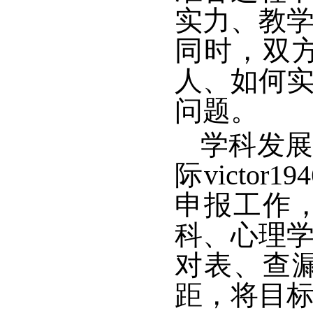
实力、教
同时，双
人、如何
问题。
学科发展
际victo
申报工作
科、心理
对表、查
距，将目