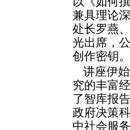
以《如何
兼具理论
处长罗燕
光出席，
创作密钥
讲座伊始
究的丰富
了智库报
政府决策科
中社会服