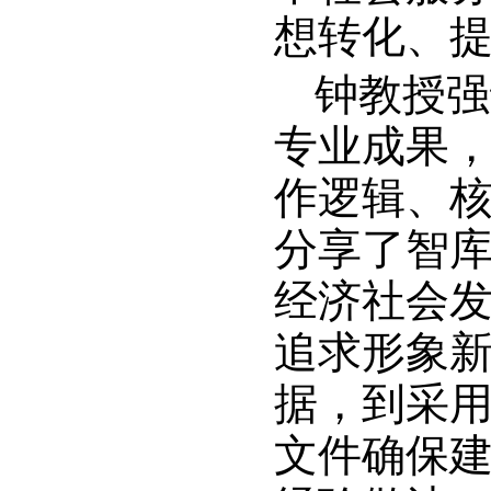
想转化、
钟教授强
专业成果
作逻辑、
分享了智库
经济社会
追求形象
据，到采用
文件确保建