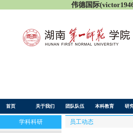
伟德国际(victor1946
首页
关于我们
团队队伍
本科教育
研
学科科研
员工动态