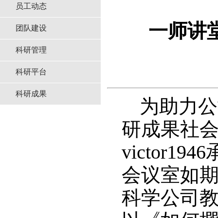
员工动态
一师讲堂
团队建设
科研管理
科研平台
科研成果
为助力公
研成果社会
victor1
会议室如
科学公司