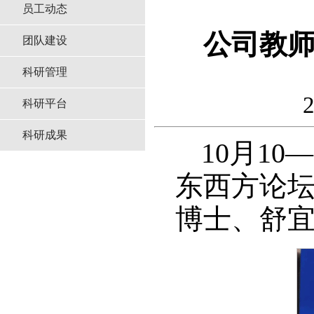
员工动态
公司教
团队建设
科研管理
科研平台
科研成果
10月1
东西方论
博士、舒