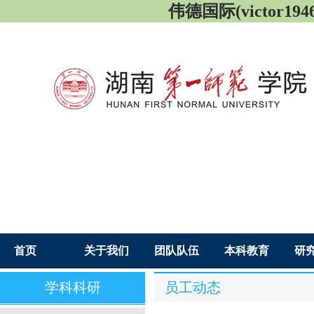
伟德国际(victor1946
首页
关于我们
团队队伍
本科教育
研
学科科研
员工动态