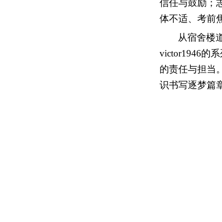
信任与鼓励；
体不适、考前
从宿舍楼
victor194
的责任与担当
识书写逐梦篇