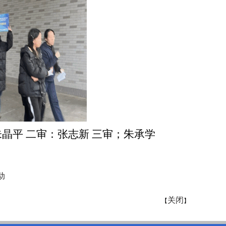
朱晶平
二审：张志新
三审；朱承学
动
关闭
【
】