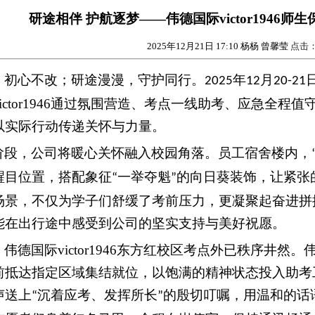
研途相伴 护航逐梦——伟德国际victor1946
2025年12月21日 17:10
杨杨 曾馨莹
点击：
，初心不改；研途漫漫，守护同行。
年
月
2025
12
20
-21
ictor1946通过氛围营造、考点一线助考、应急全
以实际行动传递关怀与力量。
阶段，公司将暖心关怀融入校园角落。员工宿舍楼内，
醒目位置，搭配象征
一举夺魁
的向日葵装饰，让紧张
“
”
场景，不仅为学子们舒缓了考前压力，更凝聚起奋进拼
能在出行途中感受到公司的坚实支持与美好祝愿。
德国际victor1946东方红校区考点外已秩序井然。伟德国际
前抵达指定区域集结就位，以饱满的精神状态投入助考
声送上
沉着应考、发挥所长
的殷切叮嘱，用温和的话
“
”