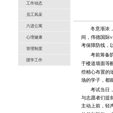
工作动态
员工风采
六进公寓
冬意渐浓
间
，伟德国际v
心理健康
考保障防线，
管理制度
考前筹备
团学工作
于楼道墙面等
些精心布置的
场的学子，都
考试当日，伟
与志愿者们提
主动上前，轻