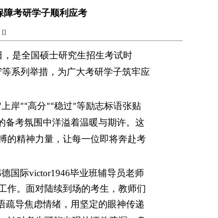
师生保障考研学子顺利应考
[
]
日，
是
全国硕士研究生招生考试
时
程值守等系列举措，为广大考研学子筑牢应
上岸
高分
稳过
等励志标语张贴
“
”“
”“
”
的备考氛围中洋溢着温暖与期许
。
这
搏的精神力量，让每一位即将奔赴考
victor1946
毕业班辅导员老师
工作。面对陆续到场的考生，教师们
语疏导焦虑情绪，用坚定的眼神传递