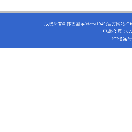
版权所有©
伟德国际(victor1946)官方网站-O
电话/传真：0731
ICP备案