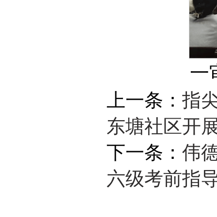
一
上一条：
指尖
东塘社区开
下一条：
伟德
六级考前指