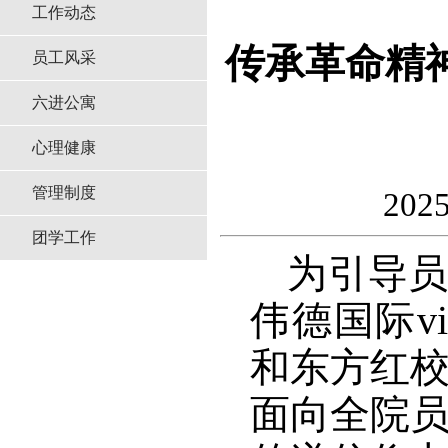
工作动态
传承革命精
员工风采
六进公寓
心理健康
管理制度
202
团学工作
为引导
伟德国际vi
和东方红
面向全院员