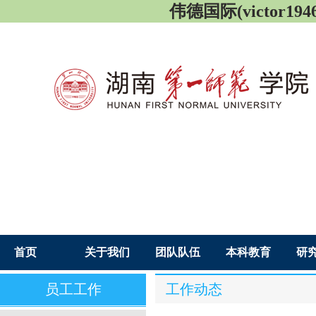
伟德国际(victor1946
首页
关于我们
团队队伍
本科教育
研
员工工作
工作动态