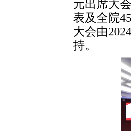
元出席大
表及全院4
大会由202
持。