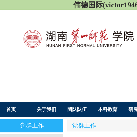
伟德国际(victor1946
首页
关于我们
团队队伍
本科教育
研
党群工作
党群工作