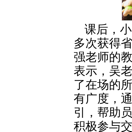
课后，小
多次获得
强老师的
表示，吴
了在场的
有广度，
引，帮助
积极参与