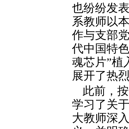
也纷纷发
系教师以
作与支部
代中国特色
魂芯片”植
展开了热
此前，按
学习了关于
大教师深入